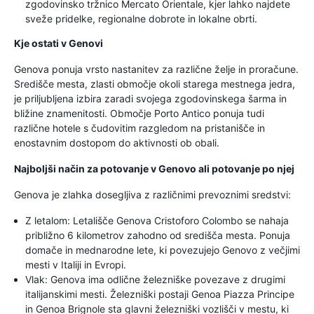
zgodovinsko tržnico Mercato Orientale, kjer lahko najdete
sveže pridelke, regionalne dobrote in lokalne obrti.
Kje ostati v Genovi
Genova ponuja vrsto nastanitev za različne želje in proračune.
Središče mesta, zlasti območje okoli starega mestnega jedra,
je priljubljena izbira zaradi svojega zgodovinskega šarma in
bližine znamenitosti. Območje Porto Antico ponuja tudi
različne hotele s čudovitim razgledom na pristanišče in
enostavnim dostopom do aktivnosti ob obali.
Najboljši način za potovanje v Genovo ali potovanje po njej
Genova je zlahka dosegljiva z različnimi prevoznimi sredstvi:
Z letalom: Letališče Genova Cristoforo Colombo se nahaja
približno 6 kilometrov zahodno od središča mesta. Ponuja
domače in mednarodne lete, ki povezujejo Genovo z večjimi
mesti v Italiji in Evropi.
Vlak: Genova ima odlične železniške povezave z drugimi
italijanskimi mesti. Železniški postaji Genoa Piazza Principe
in Genoa Brignole sta glavni železniški vozlišči v mestu, ki