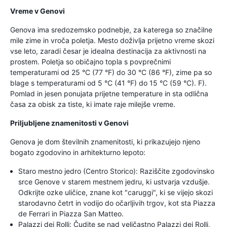
Vreme v Genovi
Genova ima sredozemsko podnebje, za katerega so značilne
mile zime in vroča poletja. Mesto doživlja prijetno vreme skozi
vse leto, zaradi česar je idealna destinacija za aktivnosti na
prostem. Poletja so običajno topla s povprečnimi
temperaturami od 25 °C (77 °F) do 30 °C (86 °F), zime pa so
blage s temperaturami od 5 °C (41 °F) do 15 °C (59 °C). F).
Pomlad in jesen ponujata prijetne temperature in sta odlična
časa za obisk za tiste, ki imate raje milejše vreme.
Priljubljene znamenitosti v Genovi
Genova je dom številnih znamenitosti, ki prikazujejo njeno
bogato zgodovino in arhitekturno lepoto:
Staro mestno jedro (Centro Storico): Raziščite zgodovinsko
srce Genove v starem mestnem jedru, ki ustvarja vzdušje.
Odkrijte ozke uličice, znane kot "caruggi", ki se vijejo skozi
starodavno četrt in vodijo do očarljivih trgov, kot sta Piazza
de Ferrari in Piazza San Matteo.
Palazzi dei Rolli: Čudite se nad veličastno Palazzi dei Rolli,