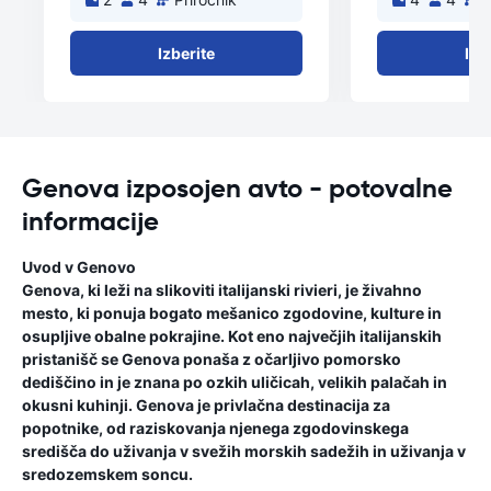
Izberite
Izb
Genova izposojen avto - potovalne
informacije
Uvod v Genovo
Genova, ki leži na slikoviti italijanski rivieri, je živahno
mesto, ki ponuja bogato mešanico zgodovine, kulture in
osupljive obalne pokrajine. Kot eno največjih italijanskih
pristanišč se Genova ponaša z očarljivo pomorsko
dediščino in je znana po ozkih uličicah, velikih palačah in
okusni kuhinji. Genova je privlačna destinacija za
popotnike, od raziskovanja njenega zgodovinskega
središča do uživanja v svežih morskih sadežih in uživanja v
sredozemskem soncu.