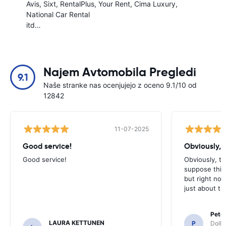
Avis
Sixt
RentalPlus
Your Rent
Cima Luxury
National Car Rental
itd…
Najem Avtomobila Pregledi
9.1
Naše stranke nas ocenjujejo z oceno 9.1/10 od
12842
11-07-2025
Good service!
Obviously, t
Good service!
Obviously, the
suppose this 
but right no
just about th
Pete
LAURA KETTUNEN
P
Dolla