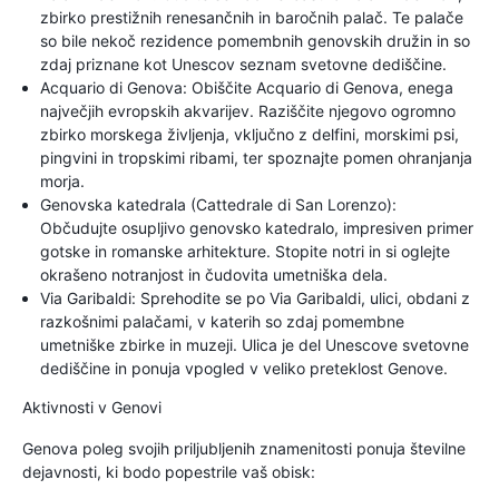
zbirko prestižnih renesančnih in baročnih palač. Te palače
so bile nekoč rezidence pomembnih genovskih družin in so
zdaj priznane kot Unescov seznam svetovne dediščine.
Acquario di Genova: Obiščite Acquario di Genova, enega
največjih evropskih akvarijev. Raziščite njegovo ogromno
zbirko morskega življenja, vključno z delfini, morskimi psi,
pingvini in tropskimi ribami, ter spoznajte pomen ohranjanja
morja.
Genovska katedrala (Cattedrale di San Lorenzo):
Občudujte osupljivo genovsko katedralo, impresiven primer
gotske in romanske arhitekture. Stopite notri in si oglejte
okrašeno notranjost in čudovita umetniška dela.
Via Garibaldi: Sprehodite se po Via Garibaldi, ulici, obdani z
razkošnimi palačami, v katerih so zdaj pomembne
umetniške zbirke in muzeji. Ulica je del Unescove svetovne
dediščine in ponuja vpogled v veliko preteklost Genove.
Aktivnosti v Genovi
Genova poleg svojih priljubljenih znamenitosti ponuja številne
dejavnosti, ki bodo popestrile vaš obisk: