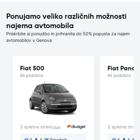
Ponujamo veliko različnih možnosti
najema avtomobila
Priskrbite si ponudbo in prihranite do 50% popusta za najem
avtomobilov v Genova
Fiat 500
Fiat Panda
Ali podobno
Ali podobno
S spletne strani
S spletne strani
/dan
2
4
Priročnik
4
4
P