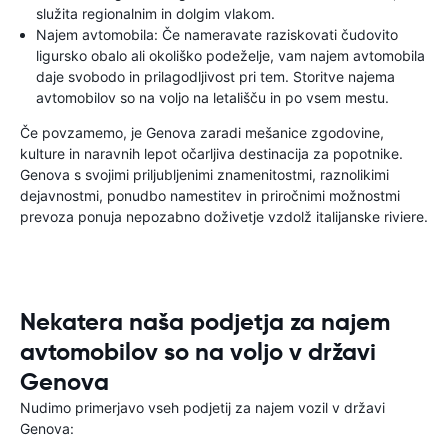
služita regionalnim in dolgim vlakom.
Najem avtomobila: Če nameravate raziskovati čudovito
ligursko obalo ali okoliško podeželje, vam najem avtomobila
daje svobodo in prilagodljivost pri tem. Storitve najema
avtomobilov so na voljo na letališču in po vsem mestu.
Če povzamemo, je Genova zaradi mešanice zgodovine,
kulture in naravnih lepot očarljiva destinacija za popotnike.
Genova s svojimi priljubljenimi znamenitostmi, raznolikimi
dejavnostmi, ponudbo namestitev in priročnimi možnostmi
prevoza ponuja nepozabno doživetje vzdolž italijanske riviere.
Nekatera naša podjetja za najem
avtomobilov so na voljo v državi
Genova
Nudimo primerjavo vseh podjetij za najem vozil v državi
Genova: