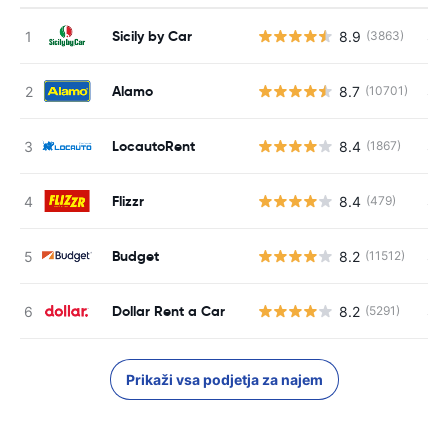
Sicily by Car
8.9
S s
(3863)
Alamo
8.7
S s
(10701)
LocautoRent
8.4
S s
(1867)
Flizzr
8.4
S s
(479)
Budget
8.2
S s
(11512)
Dollar Rent a Car
8.2
S s
(5291)
Prikaži vsa podjetja za najem