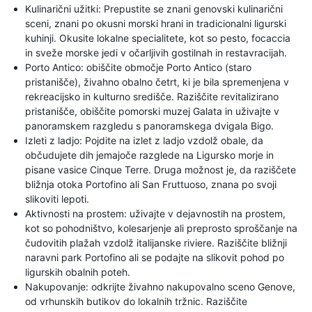
Kulinarični užitki: Prepustite se znani genovski kulinarični
sceni, znani po okusni morski hrani in tradicionalni ligurski
kuhinji. Okusite lokalne specialitete, kot so pesto, focaccia
in sveže morske jedi v očarljivih gostilnah in restavracijah.
Porto Antico: obiščite območje Porto Antico (staro
pristanišče), živahno obalno četrt, ki je bila spremenjena v
rekreacijsko in kulturno središče. Raziščite revitalizirano
pristanišče, obiščite pomorski muzej Galata in uživajte v
panoramskem razgledu s panoramskega dvigala Bigo.
Izleti z ladjo: Pojdite na izlet z ladjo vzdolž obale, da
občudujete dih jemajoče razglede na Ligursko morje in
pisane vasice Cinque Terre. Druga možnost je, da raziščete
bližnja otoka Portofino ali San Fruttuoso, znana po svoji
slikoviti lepoti.
Aktivnosti na prostem: uživajte v dejavnostih na prostem,
kot so pohodništvo, kolesarjenje ali preprosto sproščanje na
čudovitih plažah vzdolž italijanske riviere. Raziščite bližnji
naravni park Portofino ali se podajte na slikovit pohod po
ligurskih obalnih poteh.
Nakupovanje: odkrijte živahno nakupovalno sceno Genove,
od vrhunskih butikov do lokalnih tržnic. Raziščite