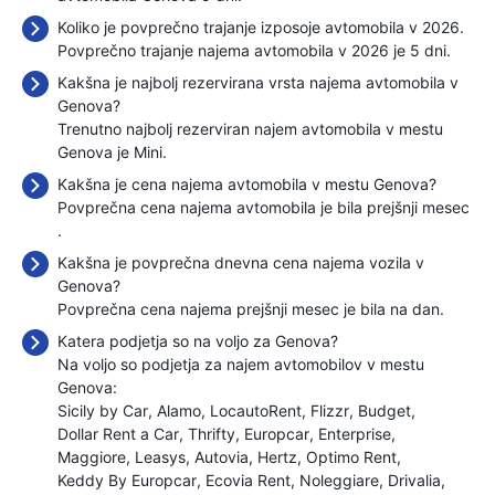
Koliko je povprečno trajanje izposoje avtomobila v 2026.
Povprečno trajanje najema avtomobila v 2026 je 5 dni.
Kakšna je najbolj rezervirana vrsta najema avtomobila v
Genova?
Trenutno najbolj rezerviran najem avtomobila v mestu
Genova je Mini.
Kakšna je cena najema avtomobila v mestu Genova?
Povprečna cena najema avtomobila je bila prejšnji mesec
.
Kakšna je povprečna dnevna cena najema vozila v
Genova?
Povprečna cena najema prejšnji mesec je bila
na dan.
Katera podjetja so na voljo za Genova?
Na voljo so podjetja za najem avtomobilov v mestu
Genova:
Sicily by Car
Alamo
LocautoRent
Flizzr
Budget
Dollar Rent a Car
Thrifty
Europcar
Enterprise
Maggiore
Leasys
Autovia
Hertz
Optimo Rent
Keddy By Europcar
Ecovia Rent
Noleggiare
Drivalia