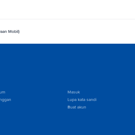
waan Mobil)
mum
Masuk
anggan
Lupa kata sandi
Buat akun